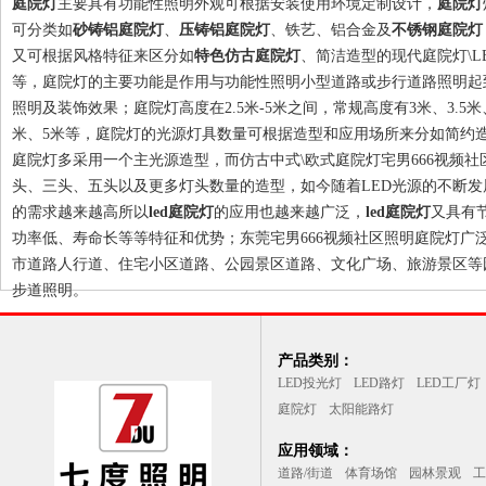
庭院灯
主要具有功能性照明外观可根据安装使用环境定制设计，
庭院灯
可分类如
砂铸铝庭院灯
、
压铸铝庭院灯
、铁艺、铝合金及
不锈钢庭院灯
又可根据风格特征来区分如
特色仿古庭院灯
、简洁造型的现代庭院灯\L
等，庭院灯的主要功能是作用与功能性照明小型道路或步行道路照明起
照明及装饰效果；庭院灯高度在2.5米-5米之间，常规高度有3米、3.5米、
米、5米等，庭院灯的光源灯具数量可根据造型和应用场所来分如简约
庭院灯多采用一个主光源造型，而仿古中式\欧式庭院灯宅男666视频社
头、三头、五头以及更多灯头数量的造型，如今随着LED光源的不断发
的需求越来越高所以
led庭院灯
的应用也越来越广泛，
led庭院灯
又具有
功率低、寿命长等等特征和优势；东莞宅男666视频社区照明庭院灯广
市道路人行道、住宅小区道路、公园景区道路、文化广场、旅游景区等
步道照明。
产品类别：
LED投光灯
LED路灯
LED工厂灯
庭院灯
太阳能路灯
应用领域：
道路/街道
体育场馆
园林景观
工