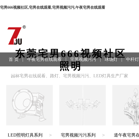
宅男666视频社区,宅男在线观看,宅男视频污污,午夜宅男在线观看
东莞宅男666视频社区
首 页
|
午夜宅男在线观看
|
宅男视频污污
|
球场灯
|
中杆灯
照明
程案例
|
联系方式
园林宅男在线观看、路灯、宅男视频污污、LED灯具生产厂家
>
>
LED照明灯具系列
宅男视频污污系列
道午夜宅男