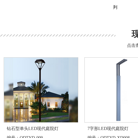
列
点击
钻石型单头LED现代庭院灯
7字形LED现代庭院灯
编号：QDTYD-009
编号：QDTYD-XD008