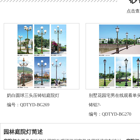
点击查
奶白圆球三头压铸铝庭院灯
别墅花园宅男在线观看单头
编号：QDTYD-BG269
铸铝?-
编号：QDTYD-BG270
园林庭院灯简述