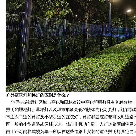
户外
庭院灯
和路灯的区别是什么
？
宅男666视频社区城市亮化和园林建设中亮化照明灯具有各种各样
照明如
埋地灯
、
草坪灯
以及城市形象亮化的楼体亮化灯具灯，还有就是
市主次干道的路灯及小型步道的庭院灯，路灯和庭院灯都可以对道路照
区一般的小型道路或园林步道、城市非机动车到、人行道路两侧宅男66
由于路灯的样式较为单一所以在这些道路上安装的道路照明灯具宅男6