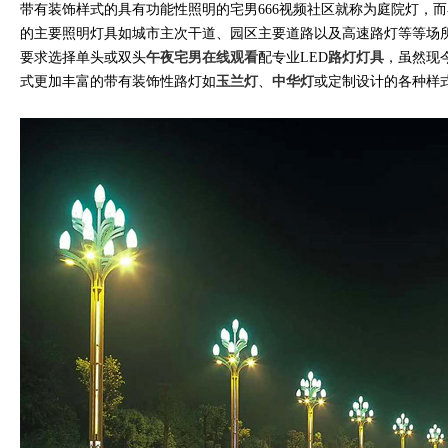
带有装饰样式的具有功能性照明的宅男666视频社区就称为庭院灯，而
的主要照明灯具如城市主次干道、园区主要道路以及高速路灯等等场所
要求选择单头或双头
午夜宅男在线观看
配专业LED
路灯灯具
，虽然现
式更加丰富的带有装饰性路灯如
玉兰灯
、
中华灯
或定制设计的各种样式