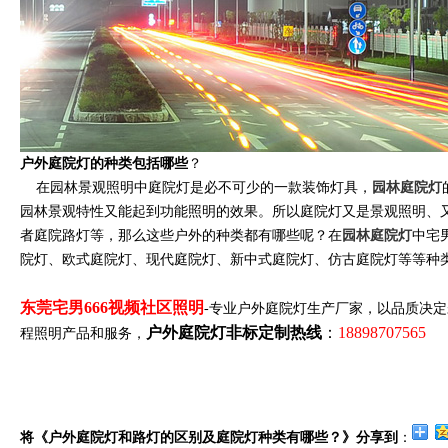
户外庭院灯的种类包括哪些
？
在园林景观照明中庭院灯是必不可少的一款装饰灯具，
园林庭院灯
园林景观特性又能起到功能照明的效果。所以庭院灯又是景观照明、
者庭院路灯等，那么这些户外的种类都有哪些呢？在
园林庭院灯
中宅
院灯、欧式庭院灯、现代庭院灯、新中式庭院灯、仿古庭院灯等等种
东莞宅男666视频社区照明
-专业户外庭院灯生产厂家，以品质决
户外庭院灯非标定制热线
：
18898707565
程照明产品和服务，
将《户外庭院灯和路灯的区别及庭院灯种类有哪些？》分享到
：