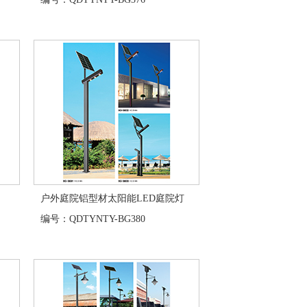
户外庭院铝型材太阳能LED庭院灯
编号：QDTYNTY-BG380