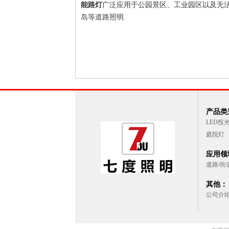
能路灯
广泛应用于公园景区、工业园区以及无法铺
岛等道路照明.
产品类别
LED投
庭院灯
应用领域
道路/街
其他：
公司介