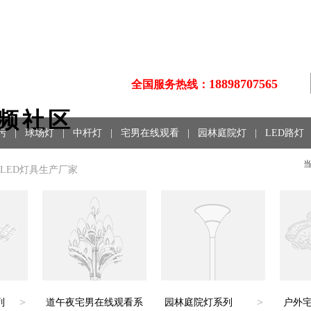
18898707565
全国服务热线：
视频社区
污
|
球场灯
|
中杆灯
|
宅男在线观看
|
园林庭院灯
|
LED路灯
当
、LED灯具生产厂家
>
>
列
道午夜宅男在线观看系
园林庭院灯系列
户外