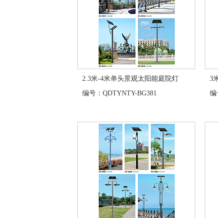
2.3米-4米单头景观太阳能庭院灯
3
编号：QDTYNTY-BG381
编号