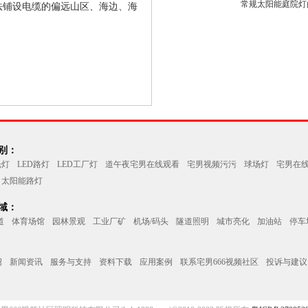
常规太阳能庭院灯的
设电缆的偏远山区、海边、海
：
光灯
LED路灯
LED工厂灯
道午夜宅男在线观看
宅男视频污污
球场灯
宅男在
太阳能路灯
：
道
体育场馆
园林景观
工业厂矿
机场/码头
隧道照明
城市亮化
加油站
停车
绍
新闻资讯
服务与支持
资料下载
应用案例
联系宅男666视频社区
投诉与建议