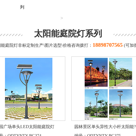
列
>
太阳能庭院灯系列
18898707565
能庭院灯非标定制生产\图片选型\价格咨询拨打：
(可加
园广场单头LED太阳能庭院灯
园林景区单头异性大小杆太阳能?
：QDTYNTY-BG374
编号：QDTYNTY-BG375