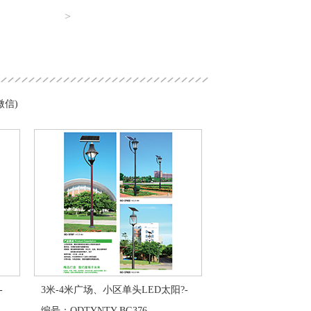
>
微信)
-
3米-4米广场、小区单头LED太阳?-
编号：QDTYNTY-BG376