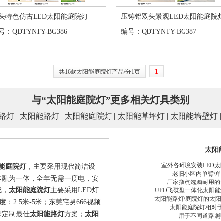
头特色仿古LED太阳能庭院灯
压铸铝双头景观LED太阳能庭院
：QDTYNTY-BG386
编号：QDTYNTY-BG387
1
共16款太阳能庭院灯产品/分1页
与“太阳能庭院灯”更多相关灯具类别
路灯
|
太阳能路灯
|
太阳能庭院灯
|
太阳能草坪灯
|
太阳能墙壁灯
太阳
室外各环境安装LED
能庭院灯
，主要采用现代简洁设
老旧小区内单臂\
灯体融为一体，全年无需一度电，安
厂家指点选购耐用的
，
太阳能庭院灯
主要采用LED灯
UFO飞碟型一体化太阳能
太阳能路灯\庭院灯的太
度：2.5米-5米；东莞宅男666视频
太阳能庭院灯相对
求定制最佳
太阳能路灯
方案；
太阳
用于不同道路照