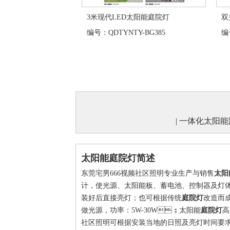
3米现代LED太阳能庭院灯
双
编号：QDTYNTY-BG385
编号
|
一体化太阳能
太阳能庭院灯简述
东莞宅男666视频社区照明专业生产与销售
太阳
计，使光源、太阳能板、蓄电池、控制器及
装好后直接亮灯；也可根据传统
庭院灯
改造而成
做光源，功率：5W-30W；太阳能
庭院灯
高
社区照明可根据安装当地的日照及亮灯时间要