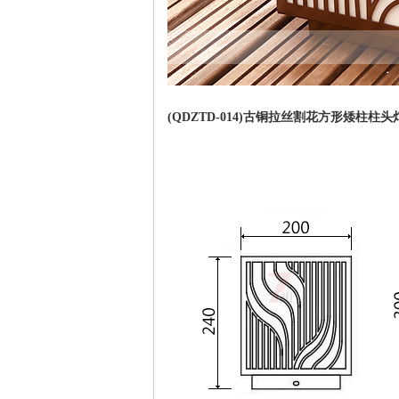
(QDZTD-014)古铜拉丝割花方形矮柱