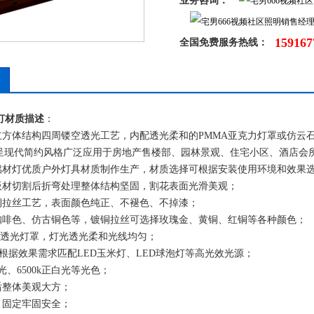
业务咨询：
159167
全国免费服务热线：
灯
材质描述
：
立方体结构四周镂空透光工艺，内配透光柔和的PMMA亚克力灯罩或仿云
呈现代简约风格广泛应用于房地产售楼部、园林景观、住宅小区、酒店会
或铝材灯优质户外灯具材质制作生产，材质选择可根据安装使用环境和效果
板材切割后折弯处理整体结构坚固，割花表面光滑美观；
铜拉丝工艺，表面颜色纯正、不褪色、不掉漆；
咖啡色、仿古铜色等，镀铜拉丝可选择玫瑰金、黄铜、红铜等各种颜色；
仿云石透光灯罩，灯光透光柔和光线均匀；
可根据效果需求匹配LED玉米灯、LED球泡灯等高光效光源；
白光、6500k正白光等光色；
后整体美观大方；
，固定牢固安全；