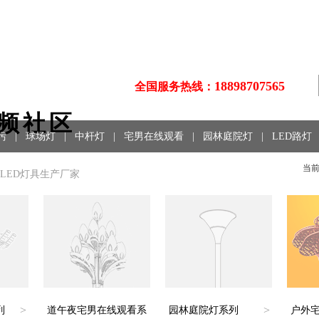
18898707565
全国服务热线：
视频社区
污
|
球场灯
|
中杆灯
|
宅男在线观看
|
园林庭院灯
|
LED路灯
当
LED灯具生产厂家
>
>
列
道午夜宅男在线观看系
园林庭院灯系列
户外