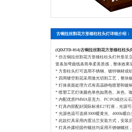
古铜拉丝割花方形矮柱柱头灯详细介绍：
(QDZTD-014)古铜拉丝割花方形矮柱
柱头
* 仿古铜拉丝割花方形矮柱柱头灯外形呈
竖条加弯曲线条简单柔美质感，整体效果
* 方形柱头灯可选用不锈钢、镀锌钢材
* 四周镂空割花采用激光切割工艺，整块
* 灯体表面处理方式有高温静电喷塑和镀
* 喷塑工艺灯体颜色单色如黑色、灰色、
* 内配优质PMMA亚克力、PC\PO或
* 灯具内部配好国际标准E27灯座，光源
* 光源色温可选择3000暖黄光、4000k暖
* 此款灯具采用内置法兰安装方式，安装
* 灯具外露经固件螺丝均采用不锈钢螺丝