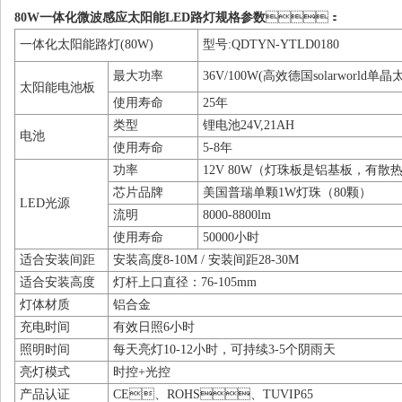
80W一体化微波感应太阳能LED路灯规格参数
：
一体化太阳能路灯(80W)
型号:QDTYN-YTLD0180
最大功率
36V/100W(高效德国solarworld单
太阳能电池板
使用寿命
25年
类型
锂电池24V,21AH
电池
使用寿命
5-8年
功率
12V 80W（灯珠板是铝基板，有散
芯片品牌
美国普瑞单颗1W灯珠（80颗）
LED光源
流明
8000-8800lm
使用寿命
50000小时
适合安装间距
安装高度8-10M / 安装间距28-30M
适合安装高度
灯杆上口直径：76-105mm
灯体材质
铝合金
充电时间
有效日照6小时
照明时间
每天亮灯10-12小时，可持续3-5个阴雨天
亮灯模式
时控+光控
产品认证
CE、ROHS、TUVIP65