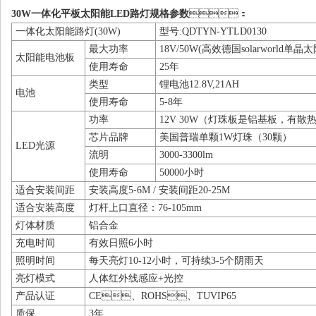
30W一体化平板太阳能LED路灯规格参数
：
一体化太阳能路灯(30W)
型号:QDTYN-YTLD0130
最大功率
18V/50W(高效德国solarworld单晶
太阳能电池板
使用寿命
25年
类型
锂电池12.8V,21AH
电池
使用寿命
5-8年
功率
12V 30W（灯珠板是铝基板，有
芯片品牌
美国普瑞单颗1W灯珠（30颗）
LED光源
流明
3000-3300lm
使用寿命
50000小时
适合安装间距
安装高度5-6M / 安装间距20-25M
适合安装高度
灯杆上口直径：76-105mm
灯体材质
铝合金
充电时间
有效日照6小时
照明时间
每天亮灯10-12小时，可持续3-5个阴雨天
亮灯模式
人体红外线感应+光控
产品认证
CE、ROHS、TUVIP65
质保
3年