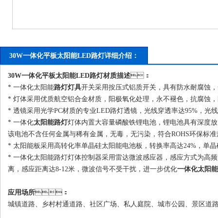
30W一体化平板太阳能LED路灯详细介绍：
30W一体化平板太阳能
LED路灯
材质描述
：
* 一体化太阳能
路灯灯具
开关采用按压式铝质开关，具有防水耐腐蚀，全
* 灯体采用优质航空铝合金材质，阳极氧化处理，永不褪色，抗腐蚀，防开
* 透镜采用光学PC材质的专业LED路灯透镜，光线穿透率达95%，光线均
* 一体化
太阳能路灯
灯体内置大容量磷酸铁锂电池，锂电池具有深度放电功能
该电池不含任何金属与稀有金属，无毒，无污染，符合ROHS环保标准规定
* 太阳能板采用高转化率单晶硅太阳能电池板，转换率高达24%，单晶
* 一体化太阳能路灯灯体控制器采用雷达微波感应器，感应方式为高
离，感应距离达8-12米，微波信号不受干扰，进一步优化
一体化太阳能
应用场所
：
城镇道路、乡村村通道路、社区广场、私人庭院、城市公园、景区