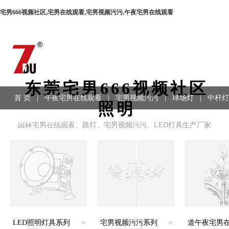
宅男666视频社区,宅男在线观看,宅男视频污污,午夜宅男在线观看
东莞宅男666视频社区
首 页
|
午夜宅男在线观看
|
宅男视频污污
|
球场灯
|
中杆灯
照明
程案例
|
联系方式
园林宅男在线观看、路灯、宅男视频污污、LED灯具生产厂家
>
>
LED照明灯具系列
宅男视频污污系列
道午夜宅男