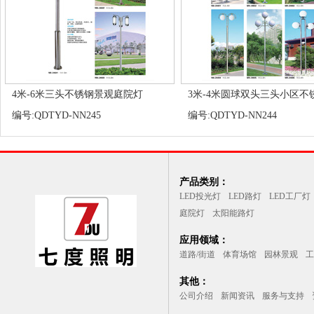
4米-6米三头不锈钢景观庭院灯
3米-4米圆球双头三头小区不锈.
编号:QDTYD-NN245
编号:QDTYD-NN244
产品类别：
LED投光灯
LED路灯
LED工厂灯
庭院灯
太阳能路灯
应用领域：
道路/街道
体育场馆
园林景观
工
其他：
公司介绍
新闻资讯
服务与支持