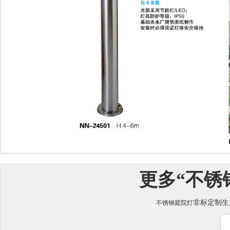
更多“
不锈
非标定制生
不锈钢庭院灯