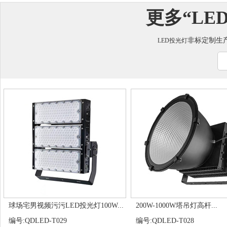
更多“
LE
非标定制生
LED投光灯
球场宅男视频污污LED投光灯100W...
200W-1000W塔吊灯高杆...
编号:QDLED-T029
编号:QDLED-T028