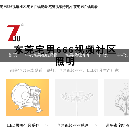
宅男666视频社区,宅男在线观看,宅男视频污污,午夜宅男在线观看
东莞宅男666视频社区
首 页
|
午夜宅男在线观看
|
宅男视频污污
|
球场灯
|
中杆灯
照明
程案例
|
联系方式
园林宅男在线观看、路灯、宅男视频污污、LED灯具生产厂家
>
>
LED照明灯具系列
宅男视频污污系列
道午夜宅男