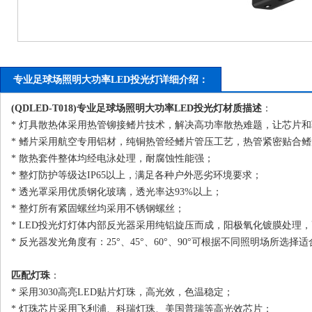
专业足球场照明大功率LED投光灯详细介绍：
(QDLED-T018)专业足球场照明大功率
LED投光灯
材质描述
：
* 灯具散热体采用热管铆接鳍片技术，解决高功率散热难题，让芯片
* 鳍片采用航空专用铝材，纯铜热管经鳍片管压工艺，热管紧密贴合
* 散热套件整体均经电泳处理，耐腐蚀性能强；
* 整灯防护等级达IP65以上，满足各种户外恶劣环境要求；
* 透光罩采用优质钢化玻璃，透光率达93%以上；
* 整灯所有紧固螺丝均采用不锈钢螺丝；
* LED投光灯灯体内部反光器采用纯铝旋压而成，阳极氧化镀膜处理
* 反光器发光角度有：25°、45°、60°、90°可根据不同照明场所选择
匹配灯珠
：
* 采用3030高亮LED贴片灯珠，高光效，色温稳定；
* 灯珠芯片采用飞利浦、科瑞灯珠、美国普瑞等高光效芯片；