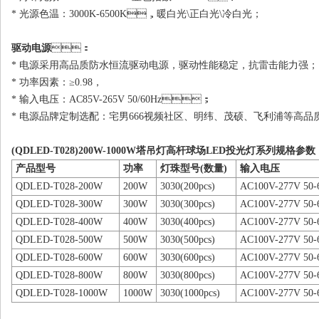
* 光源色温：3000K-6500K，暖白光\正白光\冷白光；
驱动电源
：
* 电源采用高品质防水恒流驱动电源，驱动性能稳定，抗雷击能力强；
* 功率因素：≥0.98，
* 输入电压：AC85V-265V 50/60Hz；
* 电源品牌定制选配：宅男666视频社区、明纬、茂硕、飞利
(QDLED-T028)200W-1000W塔吊灯高杆球场LED投光灯系列规格参数
产品型号
功率
灯珠型号(数量)
输入电压
QDLED-T028-200W
200W
3030(200pcs)
AC100V-277V 50-
QDLED-T028-300W
300W
3030(300pcs)
AC100V-277V 50-
QDLED-T028-400W
400W
3030(400pcs)
AC100V-277V 50-
QDLED-T028-500W
500W
3030(500pcs)
AC100V-277V 50-
QDLED-T028-600W
600W
3030(600pcs)
AC100V-277V 50-
QDLED-T028-800W
800W
3030(800pcs)
AC100V-277V 50-
QDLED-T028-1000W
1000W
3030(1000pcs)
AC100V-277V 50-