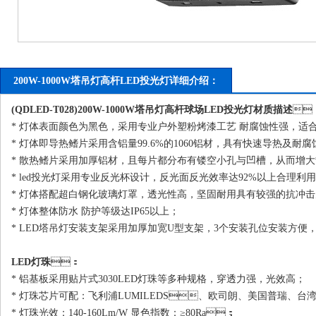
200W-1000W塔吊灯高杆LED投光灯详细介绍：
(QDLED-T028)200W-1000W塔吊灯高杆球场
LED投光灯
材质描述

* 灯体表面颜色为黑色，采用专业户外塑粉烤漆工艺 耐腐蚀性强，适
* 灯体即导热鳍片采用含铝量99.6%的1060铝材，具有快速导热及耐腐蚀
* 散热鳍片采用加厚铝材，且每片都分布有镂空小孔与凹槽，从而
* led投光灯采用专业反光杯设计，反光面反光效率达92%以上合理利用灯体光效
* 灯体搭配超白钢化玻璃灯罩，透光性高，坚固耐用具有较强的抗冲击力
* 灯体整体防水 防护等级达IP65以上；
* LED塔吊灯安装支架采用加厚加宽U型支架，3个安装孔位安装方便，不易
LED灯珠
：
* 铝基板采用贴片式3030LED灯珠等多种规格，穿透力强，光效高；
* 灯珠芯片可配：飞利浦LUMILEDS、欧司朗、美国普瑞
* 灯珠光效：140-160Lm/W 显色指数：≥80Ra；