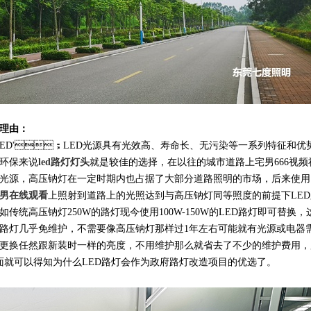
：
'；LED光源具有光效高、寿命长、无污染等一系列特征和优
能环保来说
led路灯灯头
就是较佳的选择，在以往的城市道路上宅男666视频
光源，高压钠灯在一定时期内也占据了大部分道路照明的市场，后来使用
男在线观看
上照射到道路上的光照达到与高压钠灯同等照度的前提下LED
统高压钠灯250W的路灯现今使用100W-150W的LED路灯即可替换，
LED路灯几乎免维护，不需要像高压钠灯那样过1年左右可能就有光源或电器
年不需要更换任然跟新装时一样的亮度，不用维护那么就省去了不少的维护费用
面就可以得知为什么LED路灯会作为政府路灯改造项目的优选了。