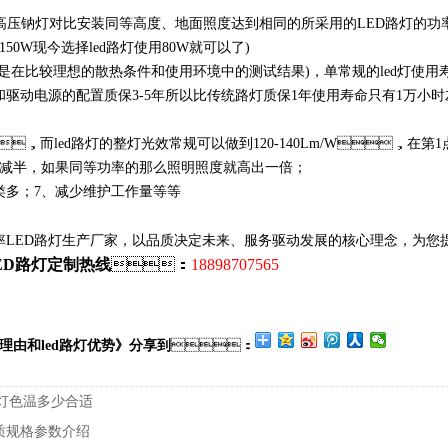
高压钠灯对比安装同等高度、地面照度达到相同的所采用的LED路灯的功
0W现今选择led路灯使用80W就可以了)
小时(是在比较理想的散热条件和使用环境中的测试结果)，单常规的led灯使用
配置和驱动电源的配置质保3-5年所以比传统路灯质保1年使用寿命只有1万小时
W，而led路灯的整灯光效常规可以做到120-140Lm/W，在第1
，如果同等功率的那么照明照度就高出一倍；
灯具种类多；7、减少维护工作量等等
ED路灯生产厂家，以品质决定未来、服务驱动发展的核心理念，为您
ED路灯定制热线
：
18898707565
理由和led路灯优势》分享到
：
D路灯色温多少合适
质规格参数介绍