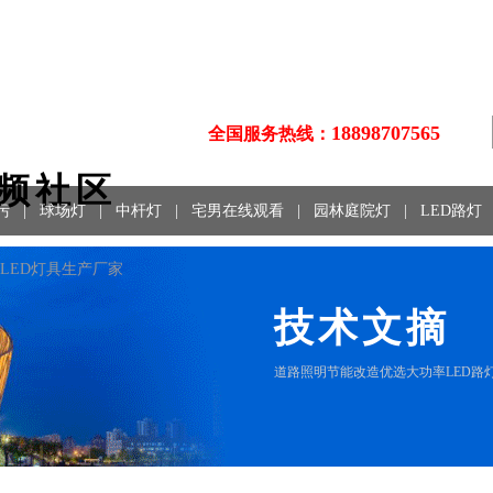
18898707565
全国服务热线：
视频社区
污
|
球场灯
|
中杆灯
|
宅男在线观看
|
园林庭院灯
|
LED路灯
、LED灯具生产厂家
技术文摘
道路照明节能改造优选大功率LED路灯