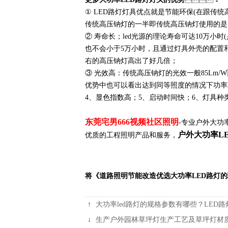
① LED路灯灯具优点就是节能环保(在跟传统
传统高压钠灯的一半即传统高压钠灯使用的是15
② 寿命长；led光源的理论寿命可达10万
也不会小于5万小时，且通过灯具外壳的
右的高压钠灯高出了好几倍；
③ 光效高：传统高压钠灯的光效一般85Lm/
优势中也可以看出达到同等照度的情况下功率减半
4、显色指数高；5、启动时间快；6、
东莞宅男666视频社区照明
-专业户外大功率L
户外大功率L
优质的工程照明产品和服务，
将《道路照明节能改造优选大功率LED路灯的
↑
大功率led路灯的规格参数有哪些？LE
↓
生产户外园林草坪灯生产工艺及草坪灯材