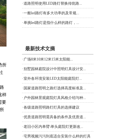
·
道路照明使用LED路灯替换传统路...
·
一般led路灯有多大功率的及常规...
·
单挑led路灯是指什么样的路灯，...
最新技术文摘
·
广场8米10米12米15米太阳能...
势所
·
别墅园林庭院设计中照明灯具设计安...
社
·
室外各环境安装LED太阳能庭院灯...
路
·
国家道路照明之路灯选择高度标准及...
这样
·
户外园林景观庭院灯具风格介绍与种...
需要
·
各级道路照明路灯灯具的选择建议
，所
·
优质道路照明需具备的条件及优质道...
·
老旧小区内单臂\单头庭院灯更新改...
·
宅男视频污污到底适合安装什么样的灯具