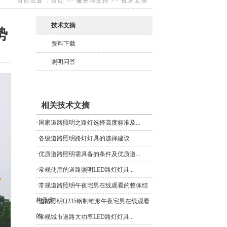
当前位置：
首页
>>
服务与支持
>>
技术文摘
技术文摘
势
资料下载
照明问答
相关技术文摘
·
国家道路照明之路灯选择高度标准及...
·
各级道路照明路灯灯具的选择建议
·
优质道路照明需具备的条件及优质道...
·
常规使用的道路照明LED路灯灯具...
·
常规道路照明午夜宅男在线观看的整体结
构及安...
·
道路照明Q235钢制锥形午夜宅男在线观看
的...
·
常规城市道路大功率LED路灯灯具...