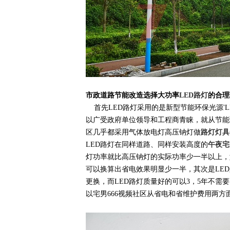
市政道路节能改造选择大功率
LED路灯
的合理理由
首先LED路灯采用的是新型节能环保光源'LED
以广受政府单位领导和工程商青睐，就从节
区几乎都采用气体放电灯高压钠灯做
路灯灯具
LED路灯在同样道路、同样安装高度的
午夜宅
灯功率就比高压钠灯的实际功率少一半以上，如传
可以换算出省电效果明显少一半，其次是
更换，而LED路灯质量好的可以3，5
以宅男666视频社区从省电和省维护费用两方