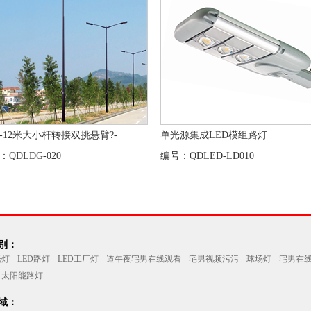
米-12米大小杆转接双挑悬臂?-
单光源集成LED模组路灯
：QDLDG-020
编号：QDLED-LD010
：
光灯
LED路灯
LED工厂灯
道午夜宅男在线观看
宅男视频污污
球场灯
宅男在
太阳能路灯
：