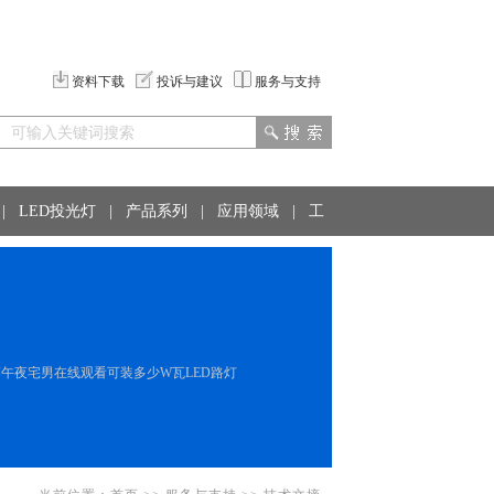
资料下载
投诉与建议
服务与支持
|
LED投光灯
|
产品系列
|
应用领域
|
工
高午夜宅男在线观看可装多少W瓦LED路灯