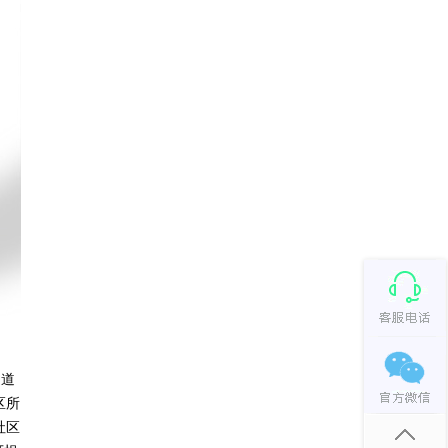
通道
区所
社区