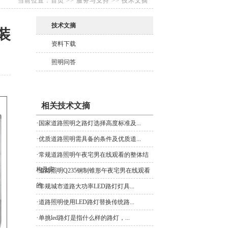
当前位置：
首页
>>
服务与支持
>>
技术文摘
技术文摘
装
资料下载
照明问答
相关技术文摘
·
国家道路照明之路灯选择高度标准及...
·
优质道路照明需具备的条件及优质道...
·
常规道路照明午夜宅男在线观看的整体结
构及安...
·
道路照明Q235钢制锥形午夜宅男在线观看
的...
·
常规城市道路大功率LED路灯灯具...
·
道路照明使用LED路灯替换传统路...
·
单挑led路灯是指什么样的路灯，...