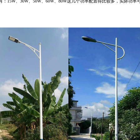
有：15W、30W、50W、60W、80W这几个功率配置得比较多，实际功率