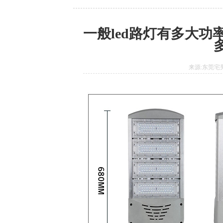
一般led路灯有多大
来源:东莞宅男6