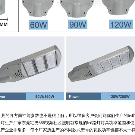
灯具的各方面性能参数也不是很了解，所以很多客户会问到你们生产的led
路灯生产厂家东莞宅男666视频社区照明就常规的led路灯灯具功率范围和使
的生产企业非常多，每个厂家所生产的不同款式型号的瓦数功率也都不太一