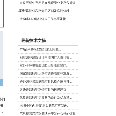
·
道路照明午夜宅男在线观看分类及各等级
道路照...
·
户外庭院灯和路灯的区别及庭院灯种...
·
大功率LED路灯灯头工作电压及接...
最新技术文摘
·
广场8米10米12米15米太阳能...
·
别墅园林庭院设计中照明灯具设计安...
·
室外各环境安装LED太阳能庭院灯...
·
国家道路照明之路灯选择高度标准及...
·
户外园林景观庭院灯具风格介绍与种...
·
各级道路照明路灯灯具的选择建议
·
优质道路照明需具备的条件及优质道...
路灯
用
·
老旧小区内单臂\单头庭院灯更新改...
样，
·
宅男视频污污到底适合安装什么样的灯具