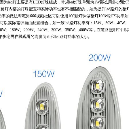
led灯主要是有LED灯珠组成，常规led灯珠单颗为1W那么用多少颗灯
d路灯内部的灯珠配置和实际功率也有不相匹配的，如为提升led路灯的整
率的做法即宅男666视频社区可以使用100颗灯珠做整灯100W以下功率如
是可以实际需求自由配置组合，如一般led路灯功率有：15W、30W、40W、
160W、180W、200W、240W、300W、350W、400W等，在道路照明中用
午夜宅男在线观看
的高度间距和led路灯功率的大小。