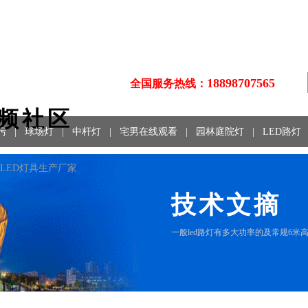
18898707565
全国服务热线：
视频社区
污
|
球场灯
|
中杆灯
|
宅男在线观看
|
园林庭院灯
|
LED路灯
LED灯具生产厂家
技术文摘
一般led路灯有多大功率的及常规6米