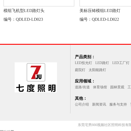
模组飞机型LED路灯头
美标压铸模组LED路灯
编号：QDLED-LD023
编号：QDLED-LD022
产品类别：
LED投光灯
LED路灯
LED工厂灯
庭院灯
太阳能路灯
应用领域：
道路/街道
体育场馆
园林景观
工
其他：
公司介绍
新闻资讯
服务与支持
东莞宅男666视频社区照明科技有限公司(l