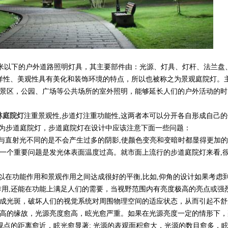
外道路照明灯具，其主要部件由：光源、灯具、灯杆、法兰盘
性、美观性具有美化和装饰环境的特点，所以也被称之为景观庭院灯。
、旅游景区，公园、广场等公共场所的室外照明，能够延长人们的户外活动的时
林庭院灯
注重景观性,步道灯注重功能性,这两者本可以分开各自形成自己的
道庭院灯，步道庭院灯在设计中应该注意下面一些问题：
漫射光与直射光不同的是不会产生过多的阴影,使颜色变亮和变暗时都显得更加
的一个重要问题是发光体表面温度过高。就市面上流行的步道庭院灯来看,
、肩距的计算,可以在功能作用和景观作用之间达成很好的平衡,比如,仰角的设计如果考虑
,还能在功能上满足人们的需要，当视野范围内有亮度极高的亮点或强
在眼内形成光斑，破坏人们的视觉系统对周围物理空间的适应状态，从而引起不
的缘故，光源亮度愈高，眩光愈严重。如果在光源亮度一定的情形下
点的距离愈近，眩光愈显著; 光源的表观面积愈大，光源的数目愈多，