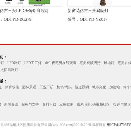
仿古三头LED压铸铝庭院灯
新窗花仿古三头庭院灯
：QDTYD-BG279
编号：QDTYD-YZ017
：
光灯
LED路灯
LED工厂灯
道午夜宅男在线观看
宅男视频污污
球场灯
宅男在
太阳能路灯
：
道
体育场馆
园林景观
工业厂矿
机场/码头
隧道照明
城市亮化
加油站
停车
绍
新闻资讯
服务与支持
资料下载
应用案例
联系宅男666视频社区
投诉与建议
666视频社区照明科技有限公司(lady1998.com)
©
2010-2026 版权所有
粤ICP备370853