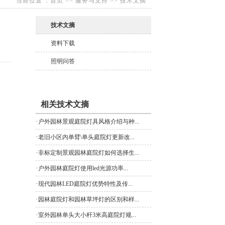
当前位置：
首页
>>
服务与支持
>>
技术文摘
技术文摘
资料下载
照明问答
相关技术文摘
·
户外园林景观庭院灯具风格介绍与种...
·
老旧小区内单臂\单头庭院灯更新改...
·
非标定制景观园林庭院灯如何选择生...
·
户外园林庭院灯使用led光源功率...
·
现代园林LED庭院灯优势特性及传...
·
园林庭院灯和园林草坪灯的区别和样...
·
室外园林单头大小杆3米高庭院灯规...