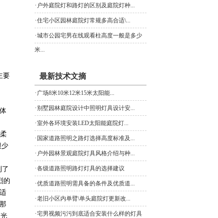
·
户外庭院灯和路灯的区别及庭院灯种...
·
住宅小区园林庭院灯常规多高合适\...
·
城市公园宅男在线观看柱高度一般是多少
米...
、
主要
最新技术文摘
·
广场8米10米12米15米太阳能...
·
别墅园林庭院设计中照明灯具设计安...
体
·
室外各环境安装LED太阳能庭院灯...
的柔
·
国家道路照明之路灯选择高度标准及...
很少
·
户外园林景观庭院灯具风格介绍与种...
·
各级道路照明路灯灯具的选择建议
到了
烈的
·
优质道路照明需具备的条件及优质道...
舒适
·
老旧小区内单臂\单头庭院灯更新改...
，那
·
宅男视频污污到底适合安装什么样的灯具
眩光