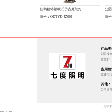
仙鹤精铸铝欧式仿古庭院灯
公园
编号：QDTYD-JZ001
编号
产品类别
LED投
庭院灯
应用领域
道路/街
其他：
公司介
东莞宅男