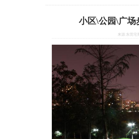
小区\公园\广
来源:东莞宅男6