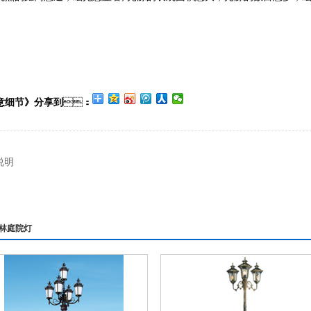
意细节》分享到
：
说明
林庭院灯