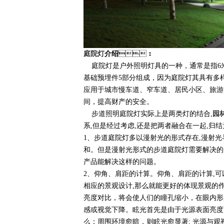
庭院灯
介绍
：
庭院灯是户外照明灯具的一种，通常是指6米以下的户
基础预埋件5部分组成，因为庭院灯其具有多样
应用于城市慢车道、窄车道、居民小区
间，提高财产的安全。
步道照明庭院灯实际上是两类灯的结合,
园
系,但是经过考虑,还是把两者融合在一起,归结为步
1、步道庭院灯多以漫射光的形式存在,
和。但是漫射光形式的步道庭院灯需要解决
产品能解决这样的问题。
2、仰角、肩距的计算。仰角
相应的景观设计,那么就能更好的体现景观的作用
亮度对比，将会使人们的瞳孔缩小，
感或视觉下降。眩光首先是由于光源表面亮度高
么：周围环境愈暗，则眩光愈显著; 光源与观视