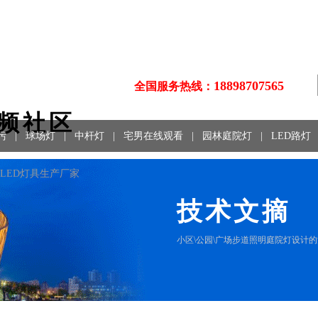
18898707565
全国服务热线：
视频社区
污
|
球场灯
|
中杆灯
|
宅男在线观看
|
园林庭院灯
|
LED路灯
、LED灯具生产厂家
技术文摘
小区\公园\广场步道照明庭院灯设计