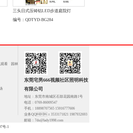
三头日式压铸铝LED步道庭院灯
编号：QDTYD-BG284
线观看
园林
东莞宅男666视频社区照明科技
场
有限公司
地址：东莞市南城区石鼓花园南路1号
电话：0769-86009547
手机：18898707565 15916777606
业务QQ：3533171821 1987932693
邮箱：7du@lady1998.com
97号-1