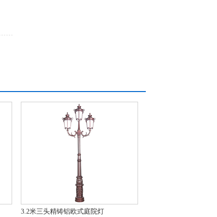
3.2米三头精铸铝欧式庭院灯