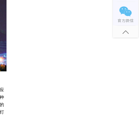
响应
一种
线的
电灯