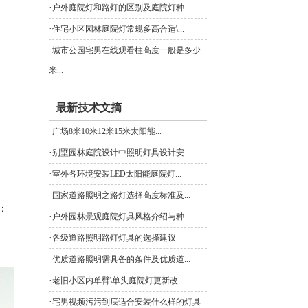
·
户外庭院灯和路灯的区别及庭院灯种...
·
住宅小区园林庭院灯常规多高合适\...
·
城市公园宅男在线观看柱高度一般是多少
米...
最新技术文摘
·
广场8米10米12米15米太阳能...
·
别墅园林庭院设计中照明灯具设计安...
·
室外各环境安装LED太阳能庭院灯...
·
国家道路照明之路灯选择高度标准及...
：
·
户外园林景观庭院灯具风格介绍与种...
·
各级道路照明路灯灯具的选择建议
·
优质道路照明需具备的条件及优质道...
·
老旧小区内单臂\单头庭院灯更新改...
·
宅男视频污污到底适合安装什么样的灯具