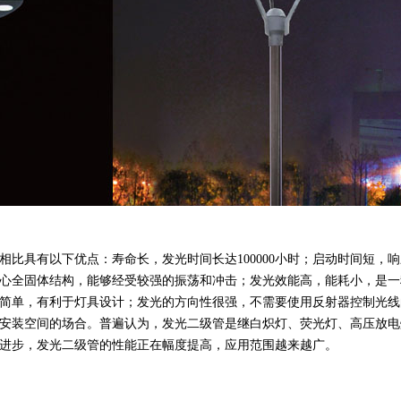
：寿命长，发光时间长达100000小时；启动时间短，
心全固体结构，能够经受较强的振荡和冲击；发光效能高，能耗小，是
型简单，有利于灯具设计；发光的方向性很强，不需要使用反射器控制光
安装空间的场合。普遍认为，发光二级管是继白炽灯、荧光灯、高压放
，发光二级管的性能正在幅度提高，应用范围越来越广。