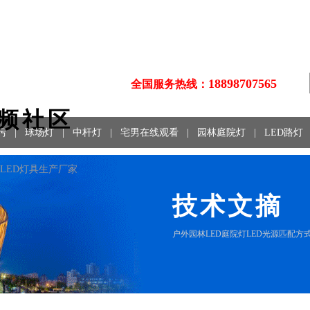
18898707565
全国服务热线：
视频社区
污
|
球场灯
|
中杆灯
|
宅男在线观看
|
园林庭院灯
|
LED路灯
、LED灯具生产厂家
技术文摘
户外园林LED庭院灯LED光源匹配方