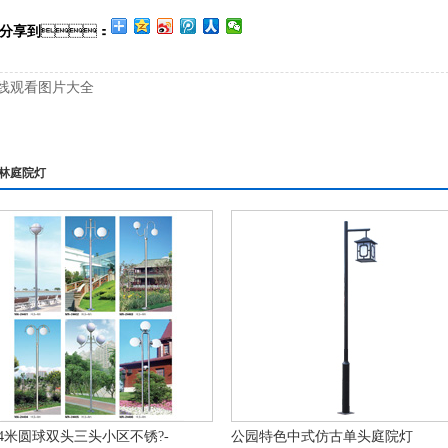
》分享到
：
在线观看图片大全
林庭院灯
-4米圆球双头三头小区不锈?-
公园特色中式仿古单头庭院灯