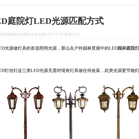
ED庭院灯LED光源匹配方式
66视频社区照明 发布日期:2017.05.20 阅读:3223
光源做灯具的首选照明光源，那么在户外园林景观中的LED
园林
庭院
、LED灯丝灯这三类LED光源无需对现有灯具做任何改装，此类光源更节能