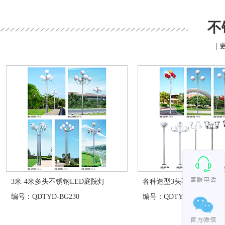
不
| 
3米-4米多头不锈钢LED庭院灯
各种造型3头不锈钢庭院灯
编号：QDTYD-BG230
编号：QDTYD-BG231