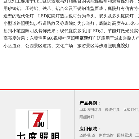
庭院灯主要用于LED庭院景观与灯相融合的功能性照明和观赏性灯具，
用砂铸铝、压铸铝、铁艺、铝合金及不锈钢造型而成，庭院灯有仿古特
造型的现代化灯，LED庭院灯造型也可分为单头、双头及多头庭院灯，
小型道路照明如步行道路故又称庭院灯为步道灯，庭院灯高度在2.5米-
起到小范围照明及装饰效果；现代庭院多采用LED灯、节能灯做光源实
高亮度效果；东莞宅男666视频社区照明
庭院灯
广泛应用于城市道路人
小区道路、公园景区道路、文化广场、旅游景区等步道照明
庭院灯
.
产品类别：
LED照明灯具
传统灯具
无极灯灯
阳能路灯
应用领域：
道路/街道
体育场馆
园林景观
工