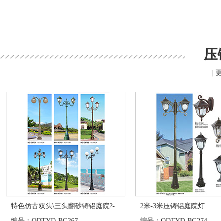
压
| 
特色仿古双头\三头翻砂铸铝庭院?-
2米-3米压铸铝庭院灯
编号：QDTYD-BG267
编号：QDTYD-BG274