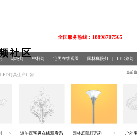
18898707565
全国服务热线：
视频社区
污
|
球场灯
|
中杆灯
|
宅男在线观看
|
园林庭院灯
|
LED路灯
当前
LED灯具生产厂家
>
>
列
道午夜宅男在线观看系
园林庭院灯系列
户外