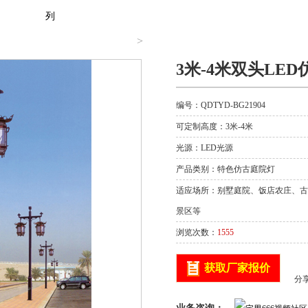
列
>
3米-4米双头LE
编号：QDTYD-BG21904
可定制高度：3米-4米
光源：LED光源
产品类别：
特色仿古庭院灯
适应场所：别墅庭院、饭店农庄、古
景区等
浏览次数：
1555
获取厂家报价
分