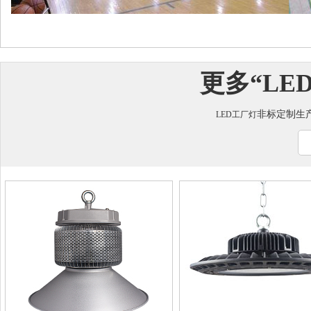
更多“
LE
非标定制生
LED工厂灯