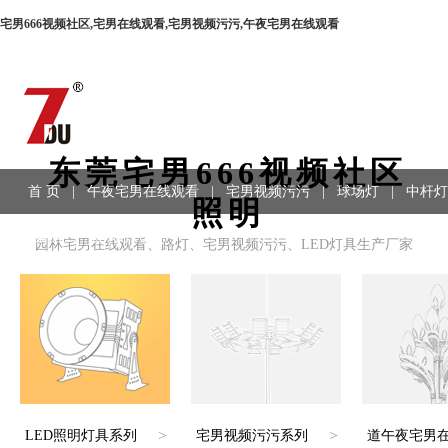
宅男666视频社区,宅男在线观看,宅男视频污污,午夜宅男在线观看
东莞宅男666视频社区
首 页
|
午夜宅男在线观看
|
宅男视频污污
|
球场灯
|
中杆灯
照明
程案例
|
联系方式
园林宅男在线观看、路灯、宅男视频污污、LED灯具生产厂家
>
>
LED照明灯具系列
宅男视频污污系列
道午夜宅男