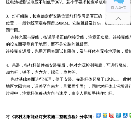
统电池板测试电压不能低于36V。若小于要求检查单板电压是否附合
3、灯杆组装，检查确定所安装位置灯杆型号是否正确（如单头，双
位置，一般剥线两端各预留150MM。安装跳臂及灯头，确定灯具的
固牢固。
连接光源与穿线，按说明书正确联接导线，注意正负极。连接完线
的投光面要垂直于地面，而不是安装的跳臂面。
连接完光源后，先用万用表测试其阻值，及与杆体有无接地现象，后
4、吊装，待灯杆部件都安装完后，并对光源检测完后，可进行吊装
加力杆，锤子，内六方，螺母，垫片等。
先对基础表面进行清理，便于安装。先装杆体起吊于1米以上，此时
地区太阳方向，调整至向南方，且紧固牢固），同时对杆体上污垢进
过程中，注意杆体移动方向与速度，由专人用板手扶住灯杆。
将《农村太阳能路灯安装施工整套流程》分享到
：