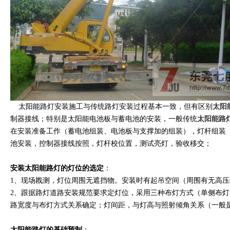
太阳能路灯安装施工与传统路灯安装过程基本一致，但有区别
太阳
制器接线；特别是太阳能电池板与蓄电池的安装，一般传统
太阳能路
在安装准备工作（蓄电池组装、电池板与支撑加的组装），灯杆组装
池安装，控制器接线按照，灯杆校位置，测试亮灯，验收移交；
安装太阳能路灯的灯位的选定
：
1、现场戡测，灯位周围无遮挡物。安装时有起吊空间（周围有无高压
2、跟据路灯道路安装规范要求定灯位，采用三种布灯方式（单侧布
路宽度与布灯方式关系确定；灯间距，与灯高与照射倾角关系（一般
太阳能路灯的基础预制
：