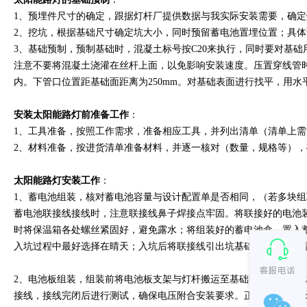
1、预埋件尺寸的确定，跟据灯杆厂提供数据与我实际安装需要，确
2、挖坑，根据基础尺寸确定坑大小，同时预留蓄电池置埋位置；具体
3、基础预制，预制基础时，混凝土标号按C20来执行，同时要对基
注意不要将混凝土浇灌在丝杆上面，以免影响安装速度。压置穿线管
内。下管口位置距基础面距离为250mm。对基础表面进行找平，用
安装太阳能路灯前准备工作
：
1、工具准备，按照工作需求，准备相应工具，并列出清单（清单上
2、材料准备，按进货清单准备材料，并逐一核对（数量，规格等）
太阳能路灯安装工作
：
1、蓄电池组装，核对蓄电池容量与设计配置单是否相同，（若多块组
蓄电池联接线接线时，注意联接线鼻子焊接点牢固。将联接好的电池
时将保温箱各处螺丝紧固好，避免露水；将组装好的蓄电池盒，置入
入坑过程中最好选择在晴天；入坑后将联接线引出坑基础，测试电压
2、电池板组装，组装前将电池板支架与灯杆搬运至基础附近，将电
接线，接线完闭后进行测试，确保电压附合安装要求。正常天气情况：1