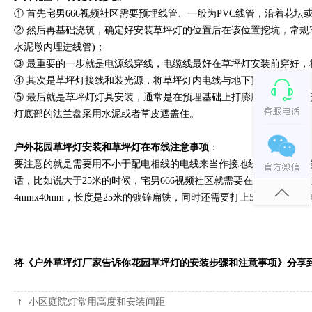
① 首先宅男666视频社区需要预埋线管、一般为PVC线管，沿着花坛
② 然后再基础浇筑，确定好安装草坪灯的位置后在该位置挖坑，常规30*
水泥墩内埋进线管)；
③ 最重要的一步就是电源线穿线，电缆线最好在草坪灯安装前穿好，
④ 其次是草坪灯接线和装光源，将草坪灯内电线与地下预留主线对接
⑤ 最后就是草坪灯灯具安装，通常是在预埋基础上打膨胀螺丝固定
灯底部的法兰盘采用水泥或者草皮遮盖住。
户外花园草坪灯安装和草坪灯在布线注意事项
：
要注意的就是需要用不小于配电相线的电线来当作接地线，让其可以
话，比如说大于25米的时候，宅男666视频社区就需要在末端再做一
4mmx40mm，长度是25米的镀锌扁铁，同时还需要打上5个接地极
将《户外草坪灯厂家告诉你花园草坪灯的安装步骤和注意事项》分享
↑
小区庭院灯常用高度和安装间距