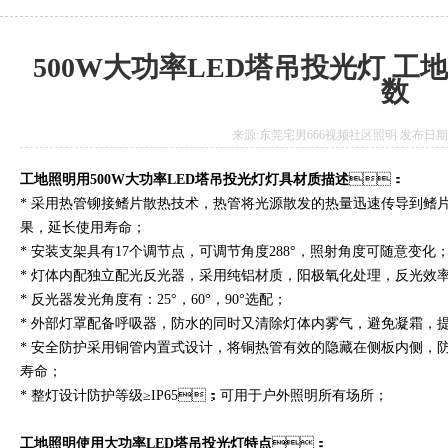
500W大功率LED塔吊投光灯 工
数
来源:东莞宅男666视频社区照明 发布日期:2017
工地照明用500W大功率LED塔吊投光灯灯具材质描述
：
* 采用热管铆接鳍片散热技术，热管将光源散发的热量迅速传导到鳍片
果，延长使用寿命；
* 安装支架具有17个调节点，可调节角度288°，照射角度可随意变化
* 灯体内配独立配光反光器，采用纯铝材质，阳极氧化处理，反光效率高达
* 反光器发光角度有：25°，60°，90°选配；
* 外部灯罩配备呼吸器，防水的同时又清除灯体内雾气，避免凝霜，提成
* 安全防护采用铜管内置式设计，将铜热管有效的隐藏在侧板内侧
寿命；
* 整灯设计防护等级≥IP65；可用于户外照明所有场所；
工地照明使用大功率LED塔吊投光灯特点
：