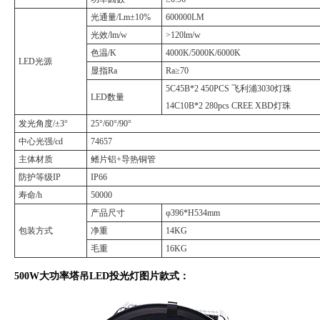
光通量/Lm±10%
600000LM
光效/lm/w
>120lm/w
色温/K
4000K/5000K/6000K
LED光源
显指Ra
Ra≥70
5C45B*2 450PCS 飞利浦3030灯珠
LED数量
14C10B*2 280pcs CREE XBD灯珠
发光角度/±3°
25°/60°/90°
中心光强/cd
74657
主体材质
鳍片铝+导热铜管
防护等级IP
IP66
寿命/h
50000
产品尺寸
φ396*H534mm
包装方式
净重
14KG
毛重
16KG
500W大功率塔吊LED投光灯图片款式：