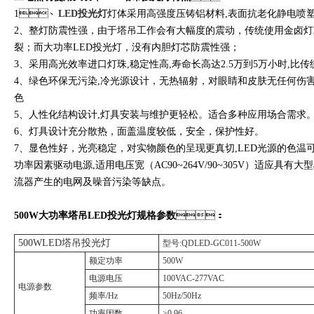
1、
LED投光灯
灯体采用高强度压铸铝材料,表面抗老化静电喷塑处理,
2、整灯防震性强，由于塔吊工作会有大幅度的震动，传
裂；而大功率LED投光灯，没有内胆灯芯防震性强；
3、采用高光效率进口灯珠,稳定性高,寿命长高达2.5万到5万小时,比
4、绿色环保无污染,冷光源设计，无热辐射，对眼睛和皮肤无任何伤害
色
5、人性化结构设计,灯具安装与维护更轻松。适合多种应用场合需求
6、灯具设计充分散热，面盖温度较低，安全，保护性好。
7、显色性好，光亮稳定，对实物颜色的呈现更真切,LED光源的色温可
功率因素驱动电源,适用电压宽（AC90~264V/90~305V）适应具有大
流器产生的电网及噪音污染等缺点。
500W大功率塔吊LED投光灯规格参数
：
500WLED塔吊投光灯
型号:QDLED-GC011-500W
额定功率
500W
电源电压
100VAC-277VAC
电源参数
频率/Hz
50Hz/50Hz
功率因数
≥0.96