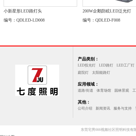
小新星形LED路灯头
200W企鹅防眩LED泛光灯
编号：QDLED-LD008
编号：QDLED-F008
产品类别：
LED投光灯
LED路灯
LED工厂灯
庭院灯
太阳能路灯
应用领域：
道路/街道
体育场馆
园林景观
工
其他：
公司介绍
新闻资讯
服务与支持
东莞宅男666视频社区照明科技有限公司(l