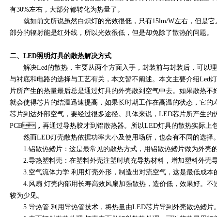
有30%左右，大部分都转化为热量了。
就如前文所说虽然白炽灯的光效很低，只有15lm/W左右，但
部分的辐射能是红外线，所以光效很低，但是却免除了散热的问题。
二、LED照明灯具的散热解决方式
解决Led的散热，主要从两个方面入手，封装前与封装后，可以
与衬底和电路的选择与工艺有关，本文暂不阐述。本文主要介绍Led灯具的散
片所产生的热量最后总是通过灯具的外壳散到空气中去。如果散热不好
就会使得芯片的结温迅速提高，如果长时期工作在高温的状态，它的
芯片到达外部空气，要经过很多途径。具体来说，LED芯片所产生
PCB，再通过导热胶才到铝散热器。所以LED灯具的散热实际上包括
然而LED灯壳散热依据功率大小及使用场所，也会有不同的选择
1.铝散热鳍片：这是最常见的散热方式，用铝散热鳍片做为外壳
2.导热塑料壳：在塑料外壳注塑时填充导热材料，增加塑料外壳导热
3.空气流体力学 利用灯壳外形，制造出对流空气，这是最低成本的加
4.风扇 灯壳内部用长寿高效风扇加强散热，造价低，效果好。
较为少见。
5.导热管 利用导热管技术，将热量由LED芯片导到外壳散热鳍片。在大