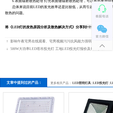
6.表面辐射散热处理 灯壳表面做辐射散热处理，可以将热量用辐射方
总体来说目前LED的发光效率还是比较低，从而引起结温升高，
散热的问题。
将《LED灯的发热原因分析及散热解决方式》分享到
：
↑
影响午夜宅男在线观看、宅男视频污污抗风能力强弱的主要因素
↓
500W大功率LED塔吊投光灯 工地LED投光灯报价及规格参数
文章中提到过的产品：
更多相关产品：
LED照明灯具
|
LED投光灯
|
L