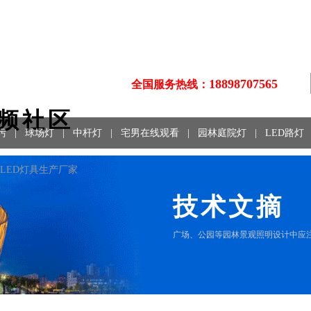
18898707565
全国服务热线：
视频社区
污
|
球场灯
|
中杆灯
|
宅男在线观看
|
园林庭院灯
|
LED路灯
LED灯具生产厂家
技术文摘
广场、公园等园林景观照明设计中应