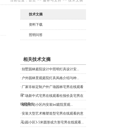
当前位置：
首页
>>
服务与支持
>>
技术文摘
技术文摘
资料下载
照明问答
相关技术文摘
·
别墅园林庭院设计中照明灯具设计安...
·
户外园林景观庭院灯具风格介绍与种...
·
厂家非标定制户外广场园林宅男在线观看
应...
·
广场新中式宅男在线观看柱报价及宅男在
线观看生...
·
楼盘住宅小区内安装led庭院景观...
·
安装大型艺术雕塑造型宅男在线观看的意
义...
·
公园小区3-5米圆形或方形宅男在线观看...