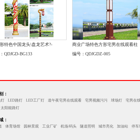
形特色中国龙头\盘龙艺术?-
商业广场特色方形宅男在线观看柱
QDJGD-BG133
编号：QDJGDZ-005
别：
光灯
LED路灯
LED工厂灯
道午夜宅男在线观看
宅男视频污污
球场灯
宅男在
太阳能路灯
域：
道
体育场馆
园林景观
工业厂矿
机场/码头
隧道照明
城市亮化
加油站
停车