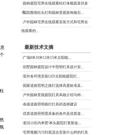
·
园林庭院宅男在线观看柱灯体截面直径多
大...
·
庭院围墙柱头灯和园林景观装饰矮石...
·
户外园林宅男在线观看安装方式和宅男在
线观看的...
最新技术文摘
观意
个
·
广场8米10米12米15米太阳能...
·
别墅园林庭院设计中照明灯具设计安...
·
室外各环境安装LED太阳能庭院灯...
·
国家道路照明之路灯选择高度标准及...
柱
·
户外园林景观庭院灯具风格介绍与种...
·
各级道路照明路灯灯具的选择建议
·
优质道路照明需具备的条件及优质道...
然
·
老旧小区内单臂\单头庭院灯更新改...
氛
·
宅男视频污污到底适合安装什么样的灯具