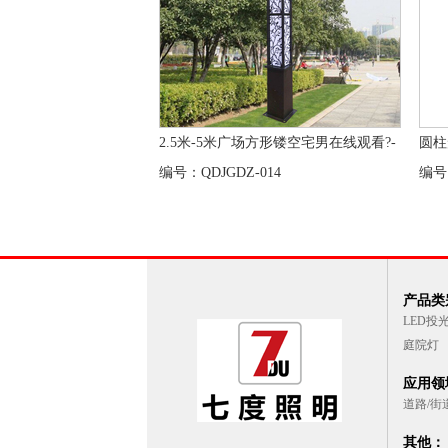
2.5米-5米广场方形镂空宅男在线观看?-
圆柱
编号：QDJGDZ-014
编号：
产品类
LED投
庭院灯
应用领
道路/街
其他：