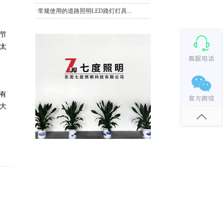
·
常规使用的道路照明LED路灯灯具...
节
太
有
大