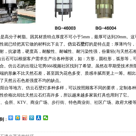
高分子树脂。因其材质特点厚度不可小于5mm，最厚可达到20mm。这
性就已经把其它做的材料比下去了。
仿云石壁灯
的是特点是：厚薄均匀，
射，抗渗透，硬度高，耐酸性、耐碱性、耐污染性强，份量轻(与天然石
。仿云石可以根据客户需求生产出各种形状，如：方形，圆柱形，弧形等，
合。仿云石的出现让宅男666视频社区找到了希望。虽然在早期受技术所
端的形象不比天然石差，甚至因为花色多变、质感丰腻而更上一筹。相比
了天然云石色差强度不均的缺点。
宅阳台等地方。仿云石壁灯多种多样，可以按照顾客不同的要求，定制各
性价格比却比天然云石灯高许多，所以越来越多家装灯具也用到了它。
、会所、KTV、商业广场、步行街、特色商业街、社区广场、政府大楼
到
：