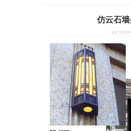
仿云石墙
来源:东莞宅男6