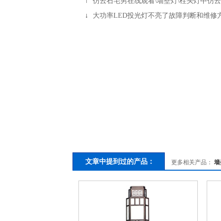
↑
仿云石宅男在线观看\墙壁灯\柱头灯中仿
↓
大功率LED投光灯不亮了故障判断和维修
文章中提到过的产品：
更多相关产品：
墙