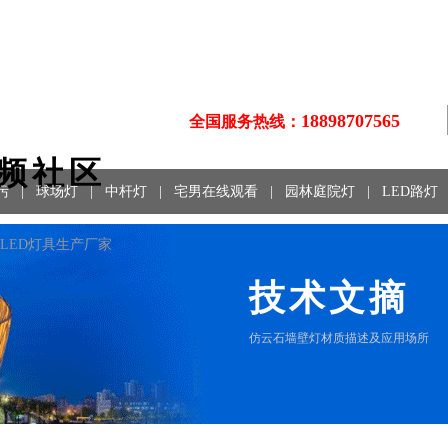
18898707565
全国服务热线：
视频社区
污
|
球场灯
|
中杆灯
|
宅男在线观看
|
园林庭院灯
|
LED路灯
LED灯具生产厂家
技术文摘
仿云石墙壁灯材质描述及应用场所