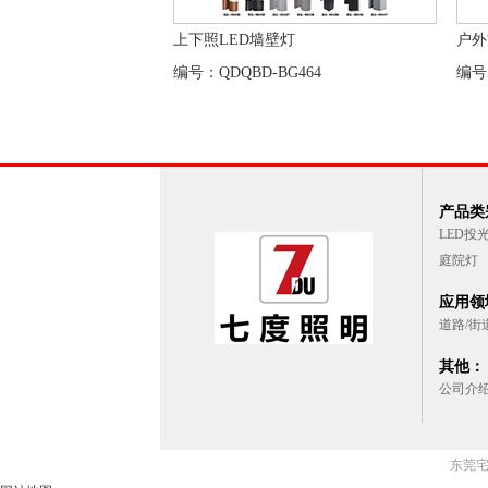
上下照LED墙壁灯
户外
编号：QDQBD-BG464
编号
产品类
LED投
庭院灯
应用领
道路/街
其他：
公司介
东莞宅男