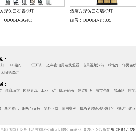
方形仿云石墙壁灯
酒店方形仿云石墙壁灯
：QDQBD-BG463
编号：QDQBD-YS005
别：
光灯
LED路灯
LED工厂灯
道午夜宅男在线观看
宅男视频污污
球场灯
宅男在
太阳能路灯
域：
道
体育场馆
园林景观
工业厂矿
机场/码头
隧道照明
城市亮化
加油站
停车
绍
新闻资讯
服务与支持
资料下载
应用案例
联系宅男666视频社区
投诉与建议
666视频社区照明科技有限公司(lady1998.com)
©
2010-2023 版权所有
粤ICP备170420