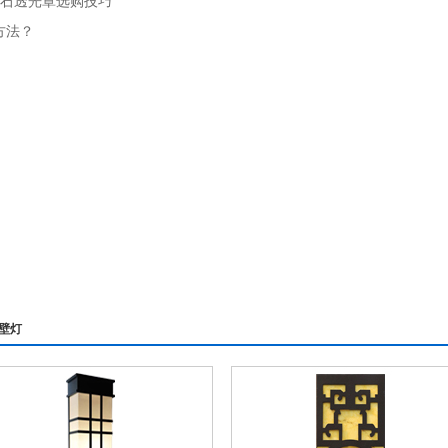
云石透光罩选购技巧
方法？
壁灯