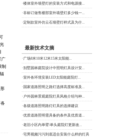
·
楼体室外墙壁灯的安装方式和电源接...
·
非标订做售楼部室外墙壁灯多少钱一...
·
定制款室外仿云石墙壁灯样式及为什...
可
光
最新技术文摘
相
·
广场8米10米12米15米太阳能...
可广
限制
·
别墅园林庭院设计中照明灯具设计安...
辐
·
室外各环境安装LED太阳能庭院灯...
·
国家道路照明之路灯选择高度标准及...
种形
·
户外园林景观庭院灯具风格介绍与种...
等各
·
各级道路照明路灯灯具的选择建议
·
优质道路照明需具备的条件及优质道...
·
老旧小区内单臂\单头庭院灯更新改...
·
宅男视频污污到底适合安装什么样的灯具