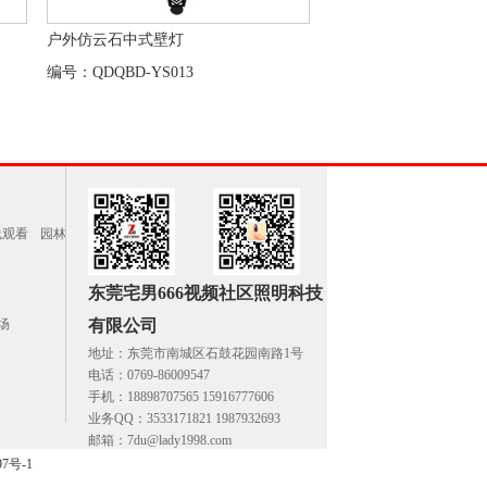
户外仿云石中式壁灯
编号：QDQBD-YS013
线观看
园林
东莞宅男666视频社区照明科技
场
有限公司
地址：东莞市南城区石鼓花园南路1号
电话：0769-86009547
手机：18898707565 15916777606
业务QQ：3533171821 1987932693
邮箱：7du@lady1998.com
97号-1