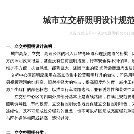
城市立交桥照明设计规
来源:东莞宅男666视频社区照明 发布日期:2017
一、立交桥照明设计说明
：
城市高架、立交、高速公路的出入口转弯匝道和连接隧道的桥梁，
方的照明效果很差，甚至没有任何照明措施，行车安全得不到保障。
维护不方便，抗台风差、能耗巨大，还因严重的眩 光污染屡遭周围居
交桥中心区照明应采用在高点位集中设置照明灯具的做法，即采用
男视频污污
的灯杆高、照射半径大的特点，提高照度均匀度，减少工程
源产生醒目的颜色标志，以描绘行车道路边线，兼有诱导性和装饰性
立交桥中心区向四周外展部分基本上是直线路段，在满足规范要求
照明诱导性，节约投资。立交桥照明设备既要保证立交桥照明特色，
连续性。既不可形成过分强烈的反差，也不可以桥区形成亮度强烈刺
与区外道路相同或销高，逐渐过渡。
二、立交桥照明分类
：