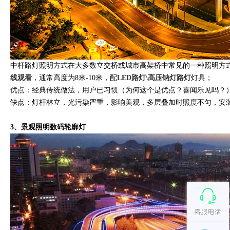
中杆路灯照明方式在大多数立交桥或城市高架桥中常见的一种照明方
线观看
，通常高度为8米-10米，配
LED路灯
\
高压钠灯路灯
灯具；
优点：经典传统做法，用户已习惯（为何这个是优点？喜闻乐见吗？
缺点：灯杆林立，光污染严重，影响美观，多层叠加时照度不匀，安
3、景观照明数码轮廓灯