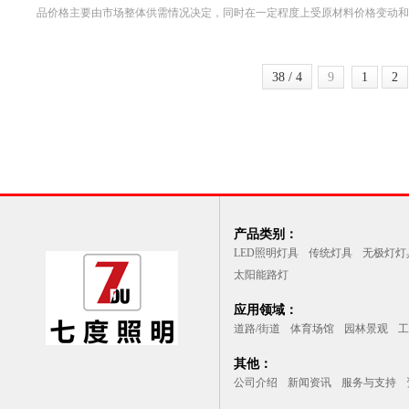
品价格主要由市场整体供需情况决定，同时在一定程度上受原材料价格变动和产.
38 / 4
9
1
2
产品类别：
LED照明灯具
传统灯具
无极灯灯
太阳能路灯
应用领域：
道路/街道
体育场馆
园林景观
工
其他：
公司介绍
新闻资讯
服务与支持