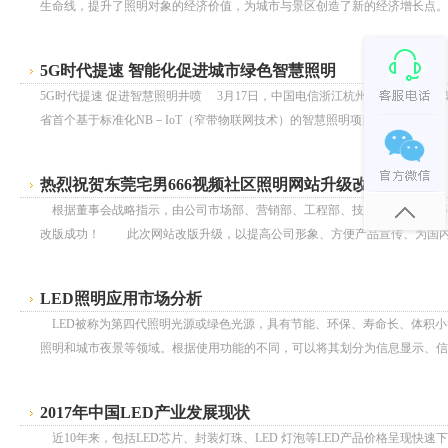
生命线，提升了照明对象的经济价值，为城市与景区创造了新的经济增长点。虽
5G时代提速 智能化促进城市绿色智慧照明
5G时代提速 促进智慧照明井喷 3月17日，中国电信浙江杭州分公司、华
省首个基于标准化NB－IoT（窄带物联网技术）的智慧照明项目，智能化路...
热烈祝贺东莞宅男666视频社区照明网站升级改版成功
根据董事会战略指示，由公司市场部、营销部、工程部、技术部及总经办等部
改版成功！ 此次网站改版升级，以提高公司形象、方便产品宣传、为国内外
LED照明应用市场分析
LED被称为第四代照明光源或绿色光源，具有节能、环保、寿命长、体积小
照明和城市夜景等领域。根据使用功能的不同，可以将其划分为信息显示、信号灯
2017年中国LED产业发展现状
近10年来，包括LED芯片、封装灯珠、LED 灯泡等LED产品价格呈现快速